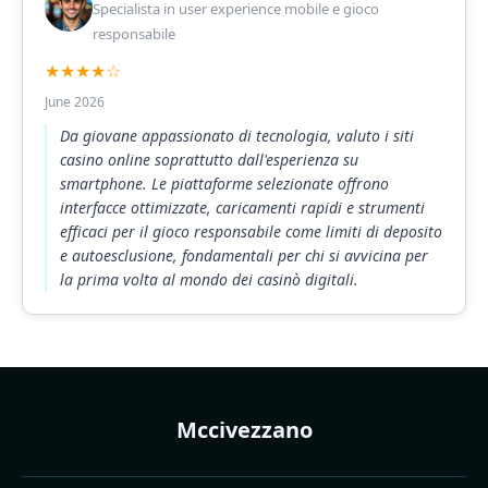
Specialista in user experience mobile e gioco
responsabile
★★★★☆
June 2026
Da giovane appassionato di tecnologia, valuto i siti
casino online soprattutto dall'esperienza su
smartphone. Le piattaforme selezionate offrono
interfacce ottimizzate, caricamenti rapidi e strumenti
efficaci per il gioco responsabile come limiti di deposito
e autoesclusione, fondamentali per chi si avvicina per
la prima volta al mondo dei casinò digitali.
Mccivezzano