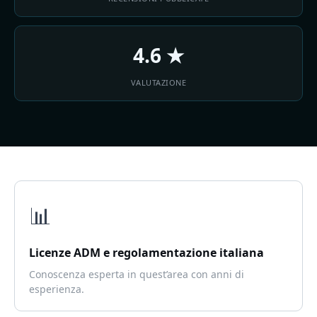
4.6 ★
VALUTAZIONE
📊
Licenze ADM e regolamentazione italiana
Conoscenza esperta in quest’area con anni di
esperienza.