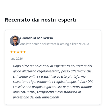
Recensito dai nostri esperti
Giovanni Mancuso
Analista senior del settore iGaming e licenze ADM
★★★★★
June 2026
Dopo oltre quindici anni di esperienza nel settore del
gioco d'azzardo regolamentato, posso affermare che i
siti casino online recensiti su questa piattaforma
rispettano rigorosamente i requisiti imposti dall'ADM.
La selezione proposta garantisce ai giocatori italiani
ambienti sicuri, trasparenti e con standard di
protezione dei dati impeccabili.