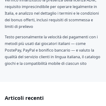
Verifico innanzitutto la presenza della licenza ADM,
requisito imprescindibile per operare legalmente in
Italia, e analizzo nel dettaglio i termini e le condizioni
dei bonus offerti, inclusi requisiti di scommessa e
limiti di prelievo
Testo personalmente la velocità dei pagamenti con i
metodi più usati dai giocatori italiani — come
PostePay, PayPal e bonifico bancario — e valuto la
qualità del servizio clienti in lingua italiana, il catalogo
giochi e la compatibilità mobile di ciascun sito
Articoli recenti